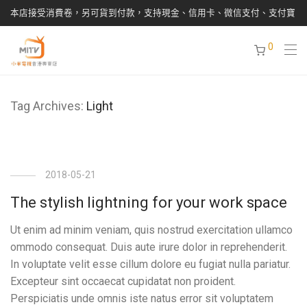
本店接受消費卷，另可貨到付款，支持現金、信用卡、微信支付、支付寶
0
Tag Archives:
Light
2018-05-21
The stylish lightning for your work space
Ut enim ad minim veniam, quis nostrud exercitation ullamco
ommodo consequat. Duis aute irure dolor in reprehenderit.
In voluptate velit esse cillum dolore eu fugiat nulla pariatur.
Excepteur sint occaecat cupidatat non proident.
Perspiciatis unde omnis iste natus error sit voluptatem