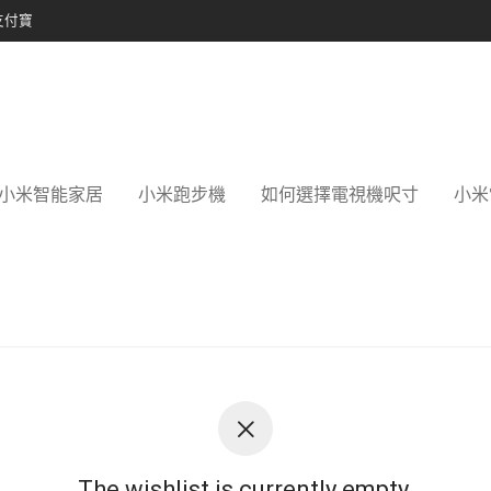
支付寶
小米智能家居
小米跑步機
如何選擇電視機呎寸
小米
The wishlist is currently empty.