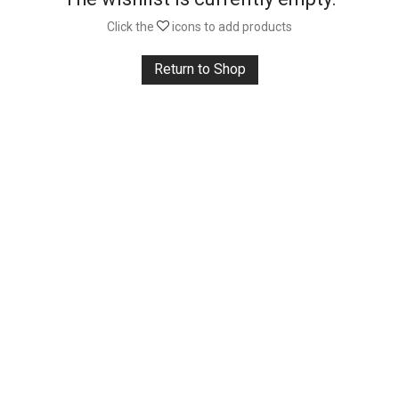
Click the
icons to add products
Return to Shop