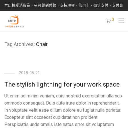
本店接受消費卷，另可貨到付款，支持現金、信用卡、微信支付、支付寶
0
Tag Archives:
Chair
2018-05-21
The stylish lightning for your work space
Ut enim ad minim veniam, quis nostrud exercitation ullamco
ommodo consequat. Duis aute irure dolor in reprehenderit.
In voluptate velit esse cillum dolore eu fugiat nulla pariatur.
Excepteur sint occaecat cupidatat non proident.
Perspiciatis unde omnis iste natus error sit voluptatem