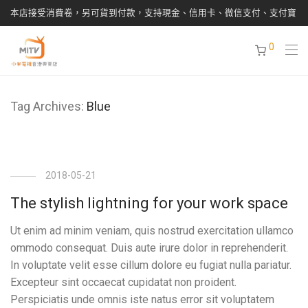
本店接受消費卷，另可貨到付款，支持現金、信用卡、微信支付、支付寶
0
Tag Archives:
Blue
2018-05-21
The stylish lightning for your work space
Ut enim ad minim veniam, quis nostrud exercitation ullamco
ommodo consequat. Duis aute irure dolor in reprehenderit.
In voluptate velit esse cillum dolore eu fugiat nulla pariatur.
Excepteur sint occaecat cupidatat non proident.
Perspiciatis unde omnis iste natus error sit voluptatem