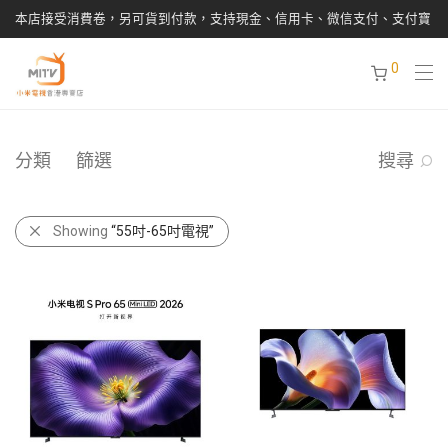
本店接受消費卷，另可貨到付款，支持現金、信用卡、微信支付、支付寶
0
分類
篩選
搜尋
Showing
“55吋-65吋電視”