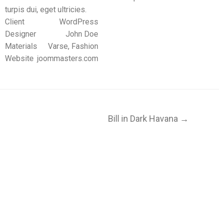
turpis dui, eget ultricies.
Client
WordPress
Designer
John Doe
Materials
Varse, Fashion
Website
joommasters.com
Bill in Dark Havana →