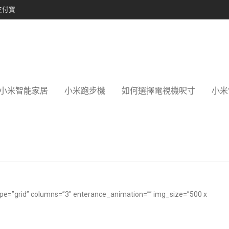
支付寶
小米智能家居
小米跑步機
如何選擇電視機呎寸
小米
ype=”grid” columns=”3″ enterance_animation=”” img_size=”500 x