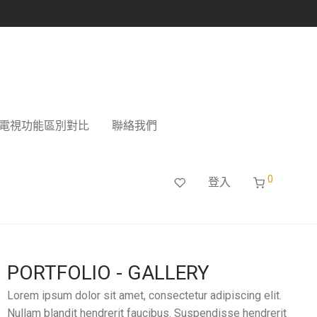
電視功能區別對比
聯絡我們
0
登入
PORTFOLIO - GALLERY
Lorem ipsum dolor sit amet, consectetur adipiscing elit.
Nullam blandit hendrerit faucibus. Suspendisse hendrerit